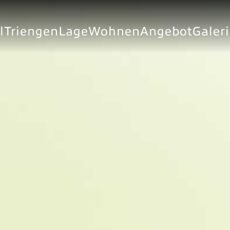
l
Triengen
Lage
Wohnen
Angebot
Galer