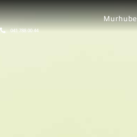
Murhube

041 788 00 44